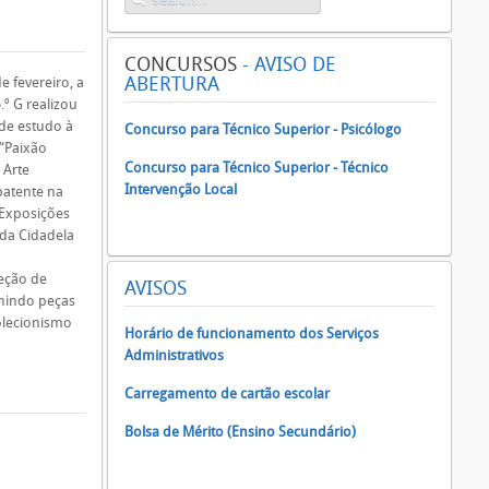
CONCURSOS
- AVISO DE
ABERTURA
e fevereiro, a
.º G realizou
 de estudo à
Concurso para Técnico Superior - Psicólogo
“Paixão
Concurso para Técnico Superior - Técnico
 Arte
Intervenção Local
patente na
 Exposições
 da Cidadela
eção de
AVISOS
unindo peças
olecionismo
Horário de funcionamento dos Serviços
Administrativos
Carregamento de cartão escolar
Bolsa de Mérito (Ensino Secundário)