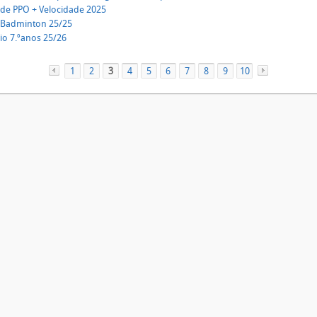
 de PPO + Velocidade 2025
 Badminton 25/25
io 7.ºanos 25/26
1
«
2
3
4
5
6
7
8
9
10
»