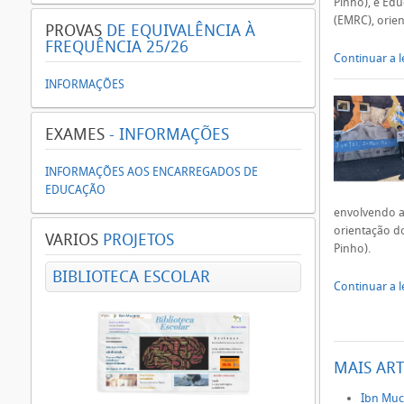
Pinho), e Edu
(EMRC), orien
PROVAS
DE EQUIVALÊNCIA À
FREQUÊNCIA 25/26
Continuar a le
INFORMAÇÕES
EXAMES
- INFORMAÇÕES
INFORMAÇÕES AOS ENCARREGADOS DE
EDUCAÇÃO
envolvendo as
orientação do
VARIOS
PROJETOS
Pinho).
BIBLIOTECA ESCOLAR
Continuar a le
MAIS ART
Ibn Muc