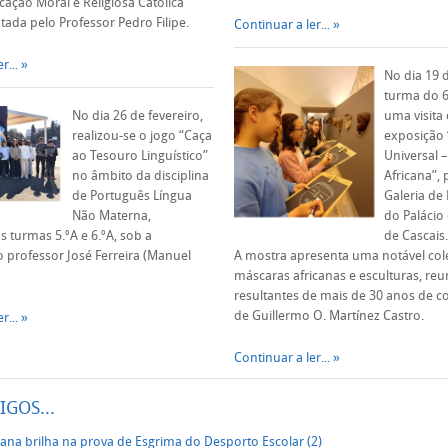
cação Moral e Religiosa Católica
tada pelo Professor Pedro Filipe.
Continuar a ler...
r...
No dia 19 d
turma do 6
No dia 26 de fevereiro,
uma visita
realizou-se o jogo “Caça
exposição 
ao Tesouro Linguístico”
Universal –
no âmbito da disciplina
Africana”, 
de Português Língua
Galeria de
Não Materna,
do Palácio
 turmas 5.ºA e 6.ºA, sob a
de Cascais.
 professor José Ferreira (Manuel
A mostra apresenta uma notável col
máscaras africanas e esculturas, re
resultantes de mais de 30 anos de c
de Guillermo O. Martínez Castro.
r...
Continuar a ler...
IGOS...
ana brilha na prova de Esgrima do Desporto Escolar (2)