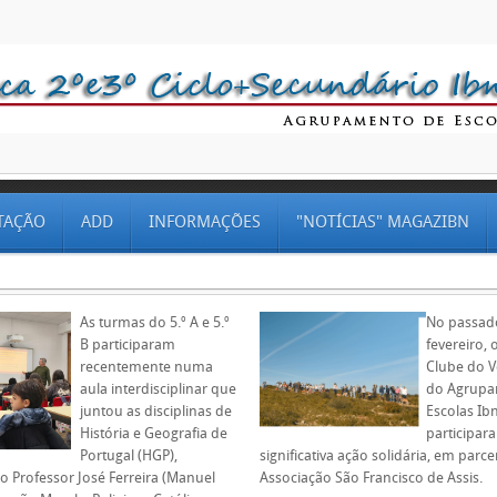
TAÇÃO
ADD
INFORMAÇÕES
"NOTÍCIAS" MAGAZIBN
As turmas do 5.º A e 5.º
No passado
B participaram
fevereiro,
recentemente numa
Clube do V
aula interdisciplinar que
do Agrupa
juntou as disciplinas de
Escolas I
História e Geografia de
participa
Portugal (HGP),
significativa ação solidária, em parc
o Professor José Ferreira (Manuel
Associação São Francisco de Assis.