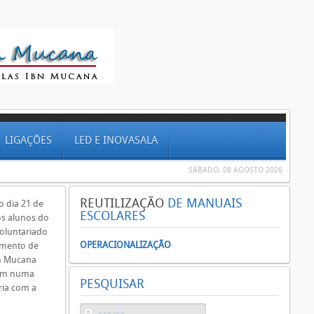
LIGAÇÕES
LED E INOVASALA
SÁBADO, 08 AGOSTO 2026
REUTILIZAÇÃO
DE MANUAIS
 dia 21 de
ESCOLARES
 os alunos do
oluntariado
OPERACIONALIZAÇÃO
mento de
bn Mucana
ram numa
PESQUISAR
eria com a