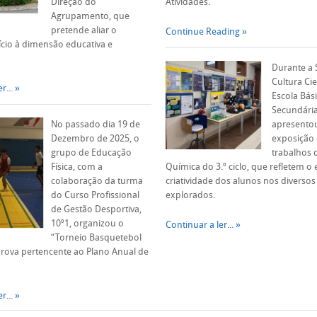
Direção do
Atividades.
Agrupamento, que
pretende aliar o
Continue Reading
lício à dimensão educativa e
Durante a
Cultura Cien
r...
Escola Bási
Secundári
No passado dia 19 de
apresento
Dezembro de 2025, o
exposição
grupo de Educação
trabalhos d
Física, com a
Química do 3.º ciclo, que refletem 
colaboração da turma
criatividade dos alunos nos diverso
do Curso Profissional
explorados.
de Gestão Desportiva,
10º1, organizou o
Continuar a ler...
“Torneio Basquetebol
 prova pertencente ao Plano Anual de
r...