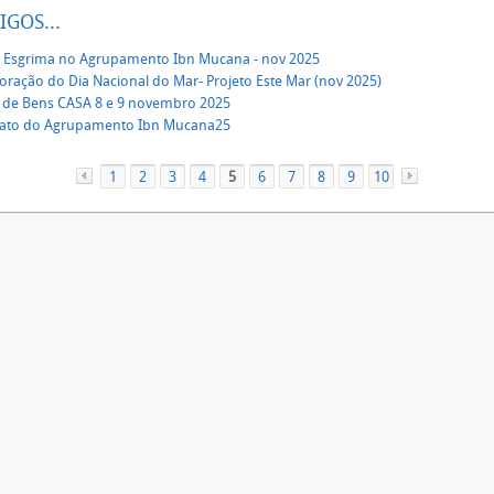
IGOS...
a Esgrima no Agrupamento Ibn Mucana - nov 2025
ação do Dia Nacional do Mar- Projeto Este Mar (nov 2025)
 de Bens CASA 8 e 9 novembro 2025
ato do Agrupamento Ibn Mucana25
1
«
2
3
4
5
6
7
8
9
10
»