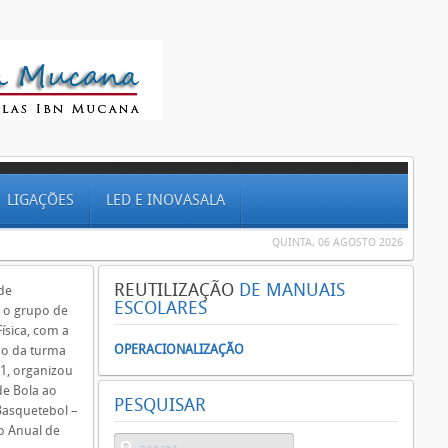
LIGAÇÕES
LED E INOVASALA
QUINTA, 06 AGOSTO 2026
REUTILIZAÇÃO
DE MANUAIS
de
ESCOLARES
 o grupo de
ísica, com a
OPERACIONALIZAÇÃO
ão da turma
º1, organizou
de Bola ao
PESQUISAR
Basquetebol –
no Anual de