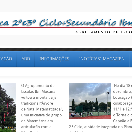
TAÇÃO
ADD
INFORMAÇÕES
"NOTÍCIAS" MAGAZIBN
O Agrupamento de
No dia 18 
Escolas Ibn Mucana
dezembro,
voltou a montar, a já
Educação F
tradicional “Árvore
colaboraç
de Natal Matematizada”,
11.º1 e 12.
uma iniciativa do grupo
o Torneio 
de Matemática em
Capitão e 
articulação com a
2.º Ciclo, atividade integrada no Pla