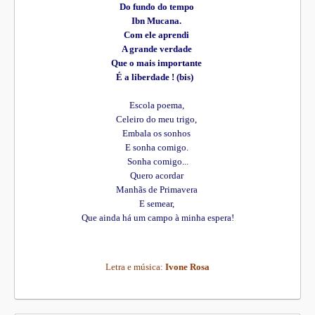
Do fundo do tempo
Ibn Mucana.
Com ele aprendi
A grande verdade
Que o mais importante
É a liberdade ! (bis)
Escola poema,
Celeiro do meu trigo,
Embala os sonhos
E sonha comigo.
Sonha comigo...
Quero acordar
Manhãs de Primavera
E semear,
Que ainda há um campo à minha espera!
Letra e música:
Ivone Rosa