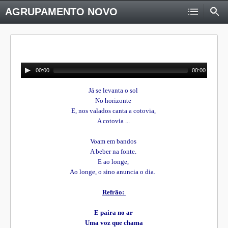
AGRUPAMENTO NOVO
00:00
00:00
Já se levanta o sol
No horizonte
E, nos valados canta a cotovia,
A cotovia ...
Voam em bandos
A beber na fonte.
E ao longe,
Ao longe, o sino anuncia o dia.
Refrão:
E paira no ar
Uma voz que chama