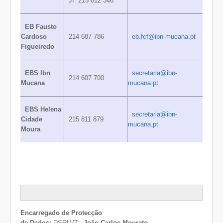
JI: 215 812 346
EB Fausto
Cardoso
214 687 786
eb.fcf@ibn-mucana.pt
Figueiredo
EBS Ibn
secretaria@ibn-
214 607 700
Mucana
mucana.pt
EBS Helena
secretaria@ibn-
Cidade
215 811 879
mucana.pt
Moura
Encarregado de Protecção
de Dados:
DSRLVT:
João Carlos Mourato