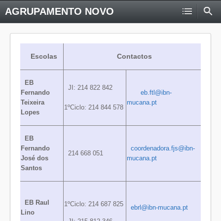
AGRUPAMENTO NOVO
Escolas
Contactos
EB
JI: 214 822 842
Fernando
eb.ftl@ibn-
Teixeira
mucana.pt
1ºCiclo: 214 844 578
Lopes
EB
Fernando
coordenadora.fjs@ibn-
214 668 051
José dos
mucana.pt
Santos
EB Raul
1ºCiclo: 214 687 825
ebrl@ibn-mucana.pt
Lino