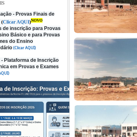
IS
ação - Provas Finais de
NOVO
(
Clicar AQUI
)
 de inscrição para Provas
sino Básico e para Provas
mes do Ensino
dário
(Clicar AQUI)
- Plataforma de Inscrição
ónica em Provas e Exames
 AQUI)