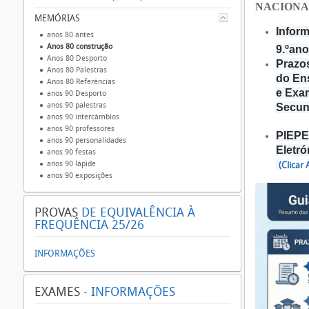
NACIONA
MEMÓRIAS
Inform
anos 80 antes
Anos 80 construção
9.ºano
Anos 80 Desporto
Prazos
Anos 80 Palestras
do En
Anos 80 Referências
e Exa
anos 90 Desporto
anos 90 palestras
Secun
anos 90 intercâmbios
anos 90 professores
PIEPE 
anos 90 personalidades
Eletr
anos 90 festas
anos 90 lápide
(Clicar
anos 90 exposições
PROVAS
DE EQUIVALÊNCIA À
FREQUÊNCIA 25/26
INFORMAÇÕES
EXAMES
- INFORMAÇÕES