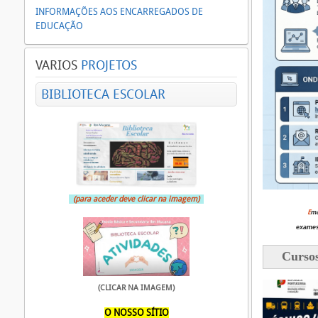
INFORMAÇÕES AOS ENCARREGADOS DE
EDUCAÇÃO
VARIOS
PROJETOS
BIBLIOTECA ESCOLAR
(para aceder deve clicar na imagem)
E
ma
exames
Cursos
(CLICAR NA IMAGEM)
O NOSSO SÍTIO