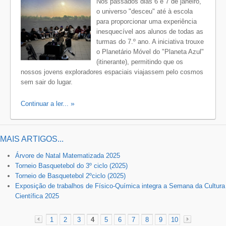
Nos passados dias 6 e 7 de janeiro,
o universo "desceu" até à escola
para proporcionar uma experiência
inesquecível aos alunos de todas as
turmas do 7.º ano. A iniciativa trouxe
o Planetário Móvel do "Planeta Azul"
(itinerante), permitindo que os
nossos jovens exploradores espaciais viajassem pelo cosmos
sem sair do lugar.
Continuar a ler...
MAIS ARTIGOS...
Árvore de Natal Matematizada 2025
Torneio Basquetebol do 3º ciclo (2025)
Torneio de Basquetebol 2ºciclo (2025)
Exposição de trabalhos de Físico-Química integra a Semana da Cultura
Científica 2025
1
2
3
4
5
6
7
8
9
10
«
»