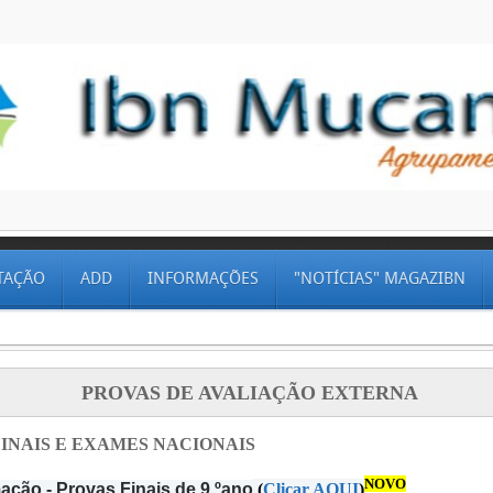
TAÇÃO
ADD
INFORMAÇÕES
"NOTÍCIAS" MAGAZIBN
PROVAS DE AVALIAÇÃO EXTERNA
INAIS E EXAMES NACIONAIS
NOVO
ação - Provas Finais de 9.ºano
(
Clicar AQUI
)