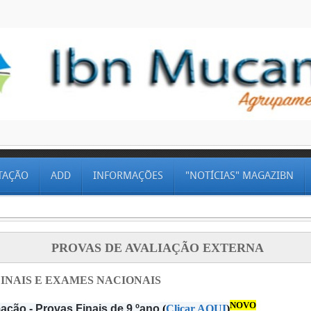
TAÇÃO
ADD
INFORMAÇÕES
"NOTÍCIAS" MAGAZIBN
PROVAS DE AVALIAÇÃO EXTERNA
INAIS E EXAMES NACIONAIS
NOVO
ação - Provas Finais de 9.ºano
(
Clicar AQUI
)