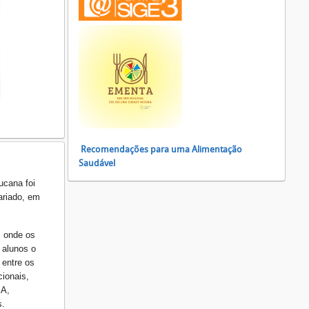
Recomendações para uma Alimentação
Saudável
ucana foi
ariado, em
, onde os
 alunos o
 entre os
cionais,
SA,
s.