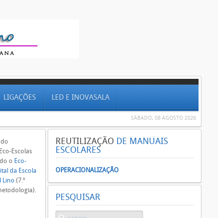
LIGAÇÕES
LED E INOVASALA
SÁBADO, 08 AGOSTO 2026
REUTILIZAÇÃO
DE MANUAIS
 do
ESCOLARES
Eco-Escolas
ado o
Eco-
OPERACIONALIZAÇÃO
tal da Escola
l Lino
(7.º
etodologia).
PESQUISAR