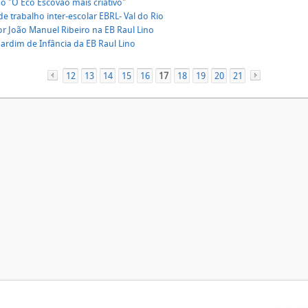
o "O Eco Escovão mais criativo"
de trabalho inter-escolar EBRL- Val do Rio
or João Manuel Ribeiro na EB Raul Lino
Jardim de Infância da EB Raul Lino
12
«
13
14
15
16
17
18
19
20
21
»