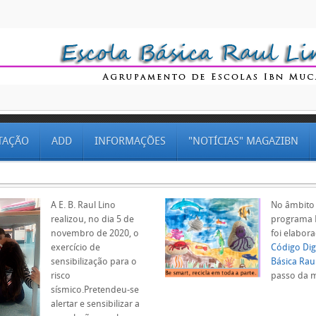
TAÇÃO
ADD
INFORMAÇÕES
"NOTÍCIAS" MAGAZIBN
A E. B. Raul Lino
No âmbito
realizou, no dia 5 de
programa 
novembro de 2020, o
foi elabor
exercício de
Código Digi
sensibilização para o
Básica Rau
risco
passo da m
sísmico.Pretendeu-se
alertar e sensibilizar a