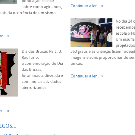
população escolar
Continuar a ler ...
sobre como agir antes,
pois da ocorrência de um sismo.
No dia 24 d
recebemos
escola o Pl
r ...
Um insuflá
projetados
Dia das Bruxas Na E. B.
360 graus e as crianças ficam rodea
Raul Lino,
imagens e sons proporcionando se
a comemoração do Dia
únicas.
das Bruxas,
foi animada, divertida e
Continuar a ler ...
com muitas atividades
aterrorizantes!
r ...
IGOS...