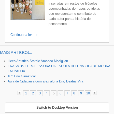
inspiradas em rostos de filósofos,
acompanhadas de frases ou ideias
que representam o contributo de
cada autor para a história do
pensamento.
Continuar a ler...
MAIS ARTIGOS...
Liceo Artistico Statale Amadeo Modiglian
ERASMUS+ PROFESSORA DA ESCOLA HELENA CIDADE MOURA
EM PÁDUA
10º 1 no Ginasticar
Aula de Cidadania com a ex aluna Dra, Beatriz Vila
1
2
3
4
5
6
7
8
9
10
«
»
Switch to Desktop Version