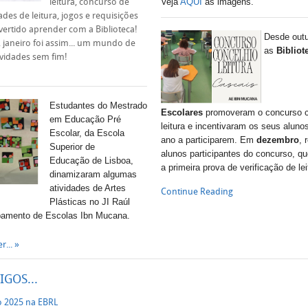
leitura, concurso de
Veja
AQUI
as imagens.
dades de leitura, jogos e requisições
divertido aprender com a Biblioteca!
Desde out
, janeiro foi assim... um mundo de
as
Bibliot
tividades sem fim!
Estudantes do Mestrado
Escolares
promoveram o concurso c
em Educação Pré
leitura e incentivaram os seus alunos
Escolar, da Escola
ano a participarem. Em
dezembro
, 
Superior de
alunos participantes do concurso, qu
Educação de Lisboa,
a primeira prova de verificação de le
dinamizaram algumas
atividades de Artes
Continue Reading
Plásticas no JI Raúl
pamento de Escolas Ibn Mucana.
r...
IGOS...
 2025 na EBRL