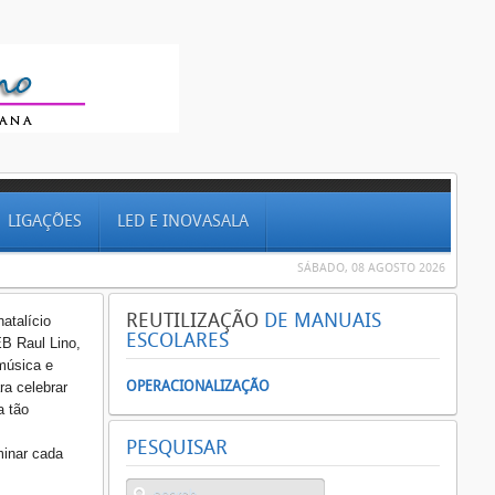
LIGAÇÕES
LED E INOVASALA
SÁBADO, 08 AGOSTO 2026
REUTILIZAÇÃO
DE MANUAIS
natalício
ESCOLARES
B Raul Lino,
música e
OPERACIONALIZAÇÃO
ra celebrar
a tão
PESQUISAR
minar cada