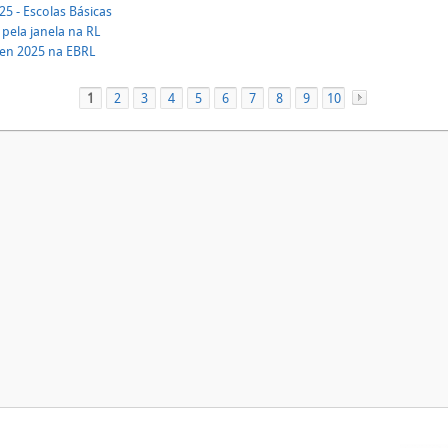
5 - Escolas Básicas
 pela janela na RL
en 2025 na EBRL
1
2
3
4
5
6
7
8
9
10
»