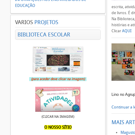
EDUCAÇÃO
escrita, ativi
de livros. É 
Na Biblioteca
VARIOS
PROJETOS
histórias e a
Clicar
AQUI
BIBLIOTECA ESCOLAR
(para aceder deve clicar na imagem)
Lino no Agru
Continuar a le
(CLICAR NA IMAGEM)
MAIS ART
O NOSSO SÍTIO
Magusto