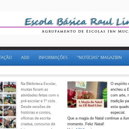
TAÇÃO
ADD
INFORMAÇÕES
"NOTÍCIAS" MAGAZIBN
Na Biblioteca Escolar,
O espírito 
muitas foram as
encheu a E
atividades feitas com o
com arte, 
pré-escolar e 1º ciclo.
tradição pa
Desde sessões de
esta quadr
histórias e contos,
especial.
oficinas de escrita
Que a magia do Natal continue a ilu
criativa, concurso de
momento. Feliz Natal!