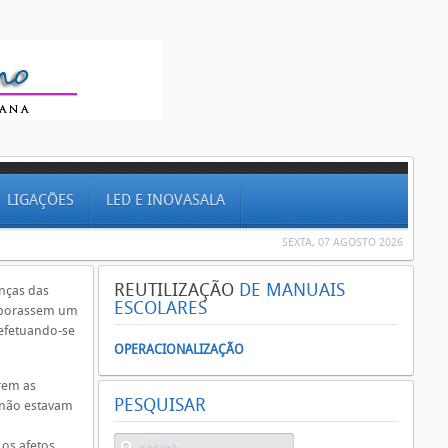
LIGAÇÕES
LED E INOVASALA
SEXTA, 07 AGOSTO 2026
REUTILIZAÇÃO
DE MANUAIS
anças das
ESCOLARES
laborassem um
 efetuando-se
OPERACIONALIZAÇÃO
rem as
PESQUISAR
 não estavam
os afetos.