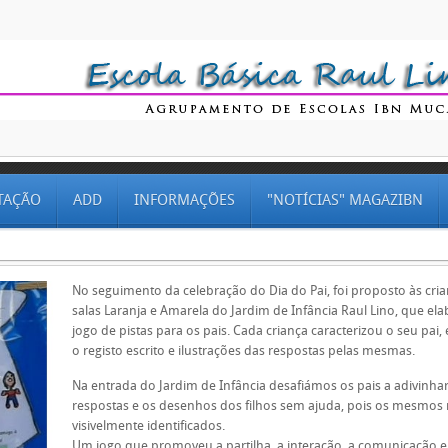
TAÇÃO
ADD
INFORMAÇÕES
"NOTÍCIAS" MAGAZIBN
No seguimento da celebração do Dia do Pai, foi proposto às cri
salas Laranja e Amarela do Jardim de Infância Raul Lino, que e
jogo de pistas para os pais. Cada criança caracterizou o seu pai,
o registo escrito e ilustrações das respostas pelas mesmas.
Na entrada do Jardim de Infância desafiámos os pais a adivinha
respostas e os desenhos dos filhos sem ajuda, pois os mesmos
visivelmente identificados.
Um jogo que promoveu a partilha, a interação, a comunicação e 