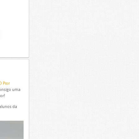
O Pior
consigo uma
or!
 alunos da